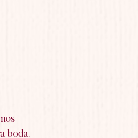
emos
ra boda.