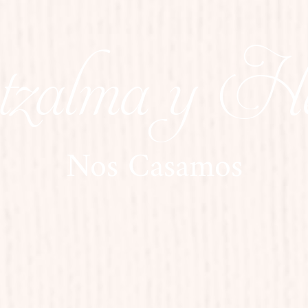
tzalma y He
Nos Casamos