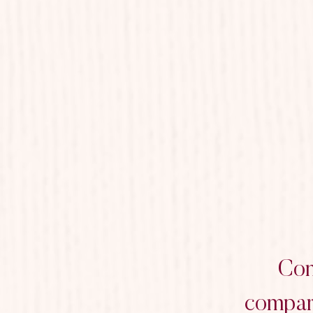
Con
compart