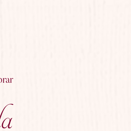
brar
a